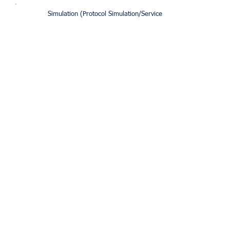
Simulation (Protocol Simulation/Service Simulation )
Call Generation
Voice Quality Testing
Network Monitoring (KPI)
TDM Grooming