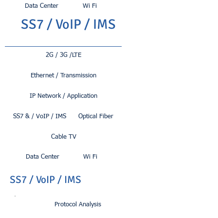
Data Center
Wi Fi
SS7 / VoIP / IMS
2G / 3G /LTE
Ethernet / Transmission
IP Network / Application
SS7 & / VoIP / IMS
Optical Fiber
Cable TV
Data Center
Wi Fi
SS7 / VoIP / IMS
Protocol Analysis