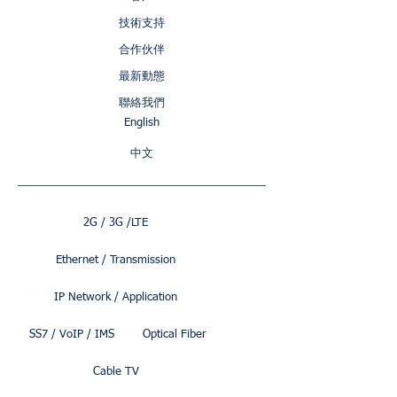
技術支持
合作伙伴
最新動態
聯絡我們
English
中文
2G / 3G /LTE
Ethernet / Transmission
IP Network / Application
SS7 / VoIP / IMS
Optical Fiber
Cable TV